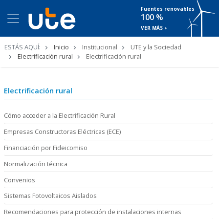
Fuentes renovables
100 %
VER MÁS +
Ruta
ESTÁS AQUÍ:
Inicio
Institucional
UTE y la Sociedad
de
Electrificación rural
Electrificación rural
navegación
Electrificación rural
Cómo acceder a la Electrificación Rural
Empresas Constructoras Eléctricas (ECE)
Financiación por Fideicomiso
Normalización técnica
Convenios
Sistemas Fotovoltaicos Aislados
Recomendaciones para protección de instalaciones internas