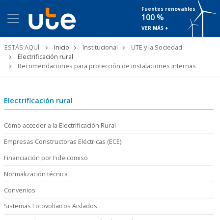
Fuentes renovables
100 %
VER MÁS +
Ruta
ESTÁS AQUÍ:
Inicio
Institucional
UTE y la Sociedad
de
Electrificación rural
navegación
Recomendaciones para protección de instalaciones internas
Electrificación rural
Cómo acceder a la Electrificación Rural
Empresas Constructoras Eléctricas (ECE)
Financiación por Fideicomiso
Normalización técnica
Convenios
Sistemas Fotovoltaicos Aislados