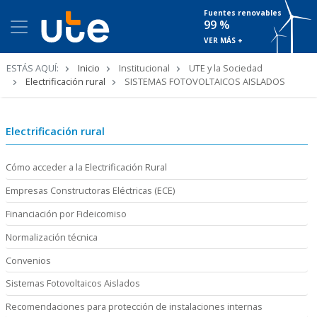
Fuentes renovables
99 %
VER MÁS +
Ruta
ESTÁS AQUÍ:
Inicio
Institucional
UTE y la Sociedad
de
Electrificación rural
SISTEMAS FOTOVOLTAICOS AISLADOS
navegación
Electrificación rural
Cómo acceder a la Electrificación Rural
Empresas Constructoras Eléctricas (ECE)
Financiación por Fideicomiso
Normalización técnica
Convenios
Sistemas Fotovoltaicos Aislados
Recomendaciones para protección de instalaciones internas