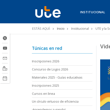
INSTITUCIONAL
Ruta
ESTÁS AQUÍ:
Inicio
Institucional
UTE y la 
de
navegación
Vid
Túnicas en red
Inscripciones 2026
Concurso de Logos 2026
Materiales 2025 - Guías educativas
Inscripciones 2025
Cursos en linea
Un círculo virtuoso de eficiencia
¡Aprendemos jugando!