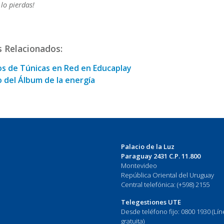
 lo pierdas!
s Relacionados:
os de Túnicas en Red en Educaplay
 del Álbum de la energía
Palacio de la Luz
Paraguay 2431 C.P. 11.800
Montevideo
República Oriental del Uruguay
Central telefónica: (+598) 2155
Telegestiones UTE
Desde teléfono fijo: 0800 1930 (Lí
gratuita)