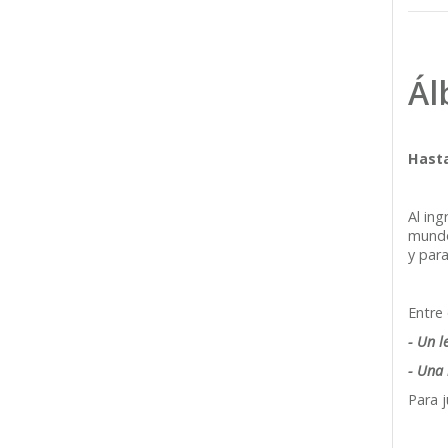
Ál
Hasta
Al ing
mundo
y para
Entre
- Un l
- Una
Para j