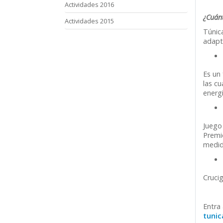
Actividades 2016
¿Cuánt
Actividades 2015
Túnic
adapta
Es un 
las c
energí
Juego 
Premio
medid
Crucig
Entra 
tunic