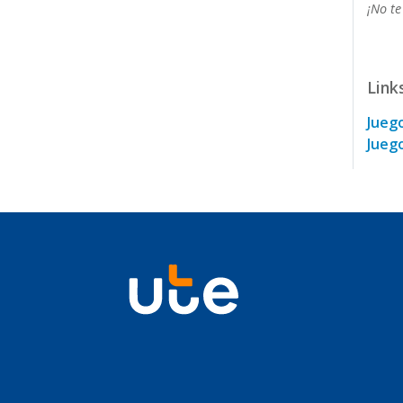
¡No te
Link
Jueg
Juego