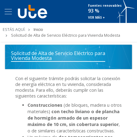
Fuentes renovables
93 %
VER MÁS +
Ruta
ESTÁS AQUÍ:
Inicio
de
Solicitud de Alta de Servicio Eléctrico para Vivienda Modesta
navegación
Solicitud de Alta de Servicio Eléctrico para
Vivienda Modesta
Con el siguiente trámite podrás solicitar la conexión
de energía eléctrica en tu vivienda, considerada
modesta. Para ello, deberás cumplir con las
siguientes características:
Construcciones
(de bloques, madera u otros
materiales)
con techo liviano o de plancha
de hormigón armado de un espesor
máximo de 10 cm, sin cobertura superior
,
o de similares características constructivas.