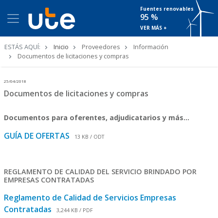
Fuentes renovables
95 %
VER MÁS +
Ruta
ESTÁS AQUÍ:
Inicio
Proveedores
Información
de
Documentos de licitaciones y compras
navegación
25/04/2018
Documentos de licitaciones y compras
Documentos para oferentes, adjudicatarios y más...
GUÍA DE OFERTAS
13 KB / ODT
REGLAMENTO DE CALIDAD DEL SERVICIO BRINDADO POR
EMPRESAS CONTRATADAS
Reglamento de Calidad de Servicios Empresas
Contratadas
3,244 KB / PDF