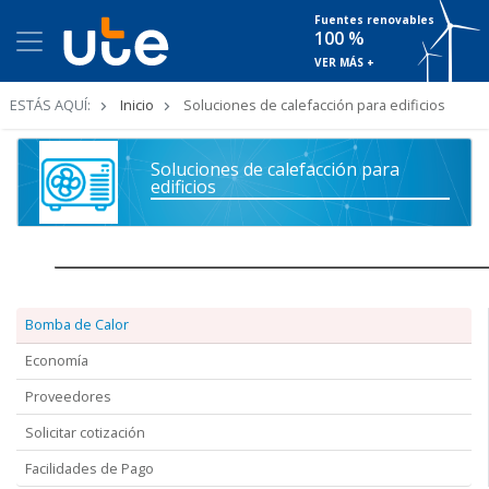
Fuentes renovables
100 %
VER MÁS +
Ruta
ESTÁS AQUÍ:
Inicio
Soluciones de calefacción para edificios
de
navegación
Soluciones de calefacción para
edificios
Bomba de Calor
Economía
Proveedores
Solicitar cotización
Facilidades de Pago