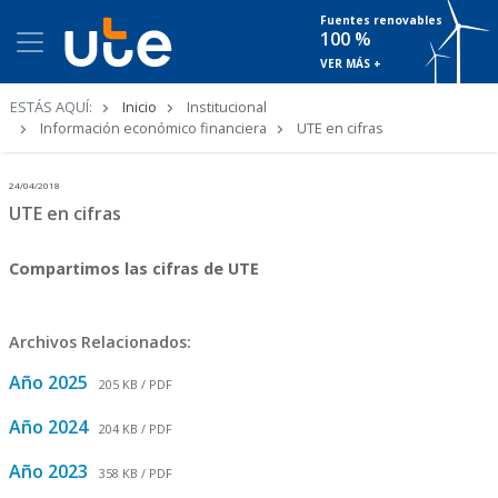
Fuentes renovables
100 %
VER MÁS +
Ruta
ESTÁS AQUÍ:
Inicio
Institucional
de
Información económico financiera
UTE en cifras
navegación
24/04/2018
UTE en cifras
Compartimos las cifras de UTE
Archivos Relacionados:
Año 2025
205 KB / PDF
Año 2024
204 KB / PDF
Año 2023
358 KB / PDF