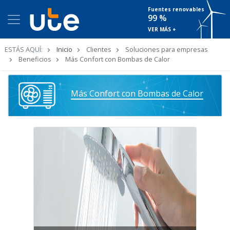
Fuentes renovables
99 %
VER MÁS +
Ruta
ESTÁS AQUÍ:
Inicio
Clientes
Soluciones para empresas
de
Beneficios
Más Confort con Bombas de Calor
navegación
Más Confort con Bombas de Calor