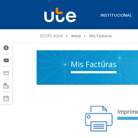
INSTITUCIONAL
Ruta
ESTÁS AQUÍ:
Inicio
Mis Facturas
de
navegación
Mis Facturas
Impríme