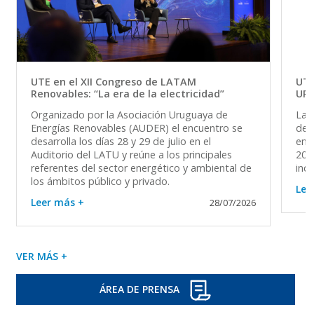
UTE en el XII Congreso de LATAM
UTE
Renovables: “La era de la electricidad”
UR
Organizado por la Asociación Uruguaya de
La 
Energías Renovables (AUDER) el encuentro se
del 
desarrolla los días 28 y 29 de julio en el
en 
Auditorio del LATU y reúne a los principales
202
referentes del sector energético y ambiental de
ind
los ámbitos público y privado.
Lee
Leer más +
28/07/2026
VER MÁS +
ÁREA DE PRENSA