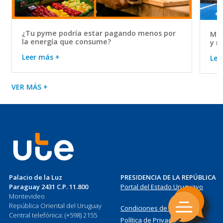
¿Tu pyme podría estar pagando menos por
Mov
la energía que consume?
y r
Leer más +
Lee
VER MÁS +
Palacio de la Luz
PRESIDENCIA DE LA REPÚBLICA
Paraguay 2431 C.P. 11.800
Portal del Estado Uruguayo
Montevideo
República Oriental del Uruguay
Condiciones de Uso
Central telefónica: (+598) 2155
Política de Privacidad