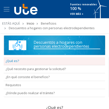
Fuentes renovables
100 %
VER MÁS +
Ruta
ESTÁS AQUÍ:
Inicio
Beneficios
de
Descuentos a hogares con personas electrodependientes
navegación
Descuentos a hogares con
personas electrodependientes
¿Qué es?
¿Qué necesito para gestionar la solicitud?
¿En qué consiste el beneficio?
Requisitos
¿Dónde puedo realizar el trámite?
¿Qué es?