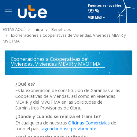
Fuentes renovables
99 %
VER MÁS +
Ruta
ESTÁS AQUÍ:
Inicio
Beneficios
de
Exoneraciones a Cooperativas de Viviendas, Viviendas MEVIR y
navegación
MVOTMA
Exoneraciones a Cooperativas de
Viviendas, Viviendas MEVIR y MVOTMA
¿Qué es?
Es la exoneración de constitución de Garantías a las
Cooperativas de Viviendas, así como en viviendas
MEVIR y del MVOTMA en las Solicitudes de
Suministros Provisorios de Obra.
¿Dónde y cuándo se realiza el trámite?
En cualquiera de nuestras
Oficinas Comerciales
de
todo el país,
agendándose previamente.