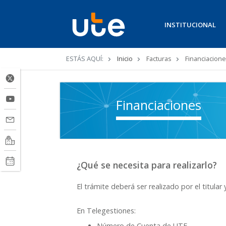
INSTITUCIONAL
Ruta
ESTÁS AQUÍ:
Inicio
Facturas
Financiacion
de
navegación
Financiaciones
¿Qué se necesita para realizarlo?
El trámite deberá ser realizado por el titula
En Telegestiones:
Número de Cuenta de UTE.