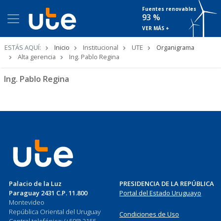
Fuentes renovables
93 %
VER MÁS +
Ruta
ESTÁS AQUÍ:
Inicio
Institucional
UTE
Organigrama
de
Alta gerencia
Ing. Pablo Regina
navegación
Ing. Pablo Regina
Palacio de la Luz
PRESIDENCIA DE LA REPÚBLICA
Paraguay 2431 C.P. 11.800
Portal del Estado Uruguayo
Montevideo
República Oriental del Uruguay
Condiciones de Uso
Central telefónica: (+598) 2155