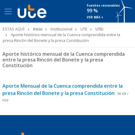
Fuentes renovables
99 %
VER MÁS +
Ruta
ESTÁS AQUÍ:
Inicio
Institucional
UTE
UTEi
de
Aporte histórico mensual de la Cuenca comprendida entre la
navegación
presa Rincón del Bonete y la presa Constitución
Aporte histórico mensual de la Cuenca comprendida
entre la presa Rincón del Bonete y la presa
Constitución
Aporte Mensual de la Cuenca comprendida entre la
presa Rincón del Bonete y la presa Constitución
98 KB /
PDF