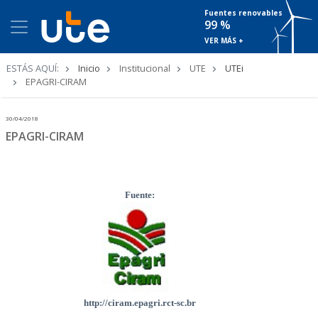
Fuentes renovables
99 %
VER MÁS +
Ruta
ESTÁS AQUÍ:
Inicio
Institucional
UTE
UTEi
de
EPAGRI-CIRAM
navegación
30/04/2018
EPAGRI-CIRAM