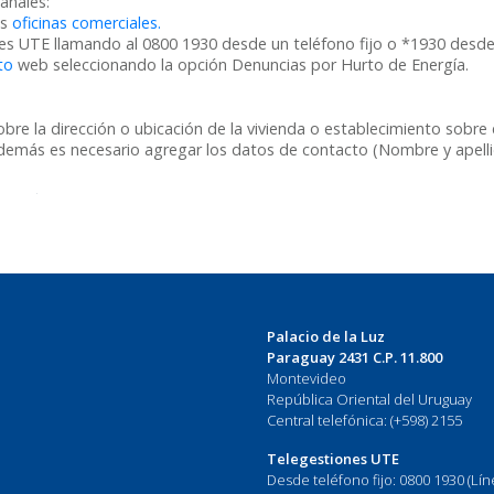
canales:
as
oficinas comerciales.
s UTE llamando al 0800 1930 desde un teléfono fijo o *1930 desde 
to
web seleccionando la opción Denuncias por Hurto de Energía.
obre la dirección o ubicación de la vivienda o establecimiento sobre e
más es necesario agregar los datos de contacto (Nombre y apellido d
Palacio de la Luz
Paraguay 2431 C.P. 11.800
Montevideo
República Oriental del Uruguay
Central telefónica: (+598) 2155
Telegestiones UTE
Desde teléfono fijo: 0800 1930 (Lí