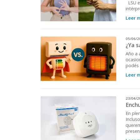
LSU en
intérp
Leer 
05/06/2
¿Ya s
Año a 
ocasion
podés 
Leer 
23/04/2
Enchu
En ple
Inclus
querem
presen