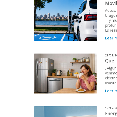
Movil
Autos,
Urugua
—y muc
profund
Es rea
Leer 
29/01/2
Que l
¿Alguna
venimo
eléctr
usaste
Leer 
17/12/2
Energ