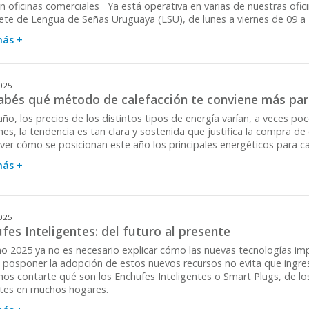
 oficinas comerciales Ya está operativa en varias de nuestras ofici
rete de Lengua de Señas Uruguaya (LSU), de lunes a viernes de 09 a 
más +
025
abés qué método de calefacción te conviene más para
año, los precios de los distintos tipos de energía varían, a veces p
es, la tendencia es tan clara y sostenida que justifica la compra de 
ver cómo se posicionan este año los principales energéticos para ca
más +
025
fes Inteligentes: del futuro al presente
no 2025 ya no es necesario explicar cómo las nuevas tecnologías imp
o posponer la adopción de estos nuevos recursos no evita que ingre
os contarte qué son los Enchufes Inteligentes o Smart Plugs, de lo
tes en muchos hogares.