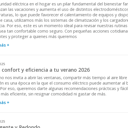
ridad eléctrica en el hogar es un pilar fundamental del bienestar fam
zan las vacaciones y aumenta el uso de distintos electrodomésticos
aturas, lo que puede favorecer el calentamiento de equipos y disp
de casa, utilizamos más los sistemas de climatización y los cargad
cia. Por eso, este es un momento ideal para revisar nuestras rutina
sea tan confortable como seguro. Con pequeñas acciones cotidianas
ntes y proteger a quienes más queremos
más +
025
confort y eficiencia a tu verano 2026
no nos invita a abrir las ventanas, compartir más tiempo al aire libre 
n es una época en la que el consumo eléctrico puede aumentar al b
 Por eso, queremos darte algunas recomendaciones prácticas y fácile
 más eficiente, sin resignar comodidad ni gastar de más.
más +
025
igente y Redondo