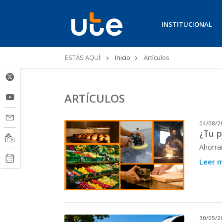
INSTITUCIONAL
Ruta
ESTÁS AQUÍ:
Inicio
Artículos
de
navegación
ARTÍCULOS
04/08/2
¿Tu p
Ahorra
Leer 
30/05/2