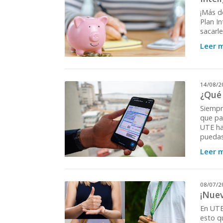
¡Más d
Plan I
sacarl
Leer 
14/08/2
¿Qué 
Siempr
que pa
UTE ha
puedas
Leer 
08/07/2
¡Nuev
En UTE
esto q