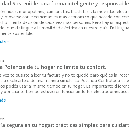
idad Sostenible: una forma inteligente y responsabl
 ómnibus, monopatines, camionetas, bicicletas… la movilidad eléctric
y, moverse con electricidad es más económico que hacerlo con comb
ho— en la decisión de cada vez más personas. Pero hay un aspect
o, que distingue a la movilidad eléctrica en nuestro país. En Uruguay,
lmente sostenible.
más +
026
a Potencia de tu hogar no limite tu confort.
 vez te pusiste a leer tu factura y no te quedó claro qué es la Pot
s a explicártelo de una manera simple. La Potencia Contratada es e
icos podés usar al mismo tiempo en tu hogar. Es importante diferen
 y por cuánto tiempo estuvieron funcionando tus electrodomésticos
más +
025
ía segura en tu hogar: prácticas simples para cuidart