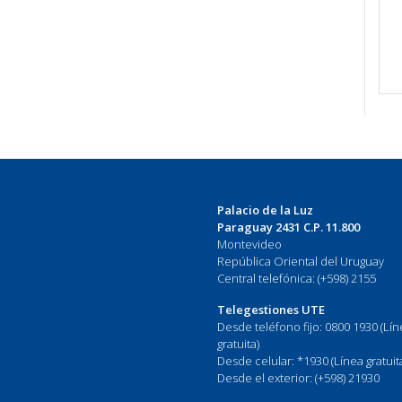
Palacio de la Luz
Paraguay 2431 C.P. 11.800
Montevideo
República Oriental del Uruguay
Central telefónica: (+598) 2155
Telegestiones UTE
Desde teléfono fijo: 0800 1930 (Lí
gratuita)
Desde celular: *1930 (Línea gratuit
Desde el exterior: (+598) 21930