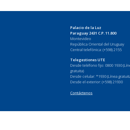
Palacio de la Luz
Paraguay 2431 C.P. 11.800
Montevideo
República Oriental del Uruguay
Central telefónica: (+598) 2155
Telegestiones UTE
Desde teléfono fijo: 0800 1930 (Lí
gratuita)
Desde celular: *1930 (Línea gratuit
Desde el exterior: (+598) 21930
Contáctenos