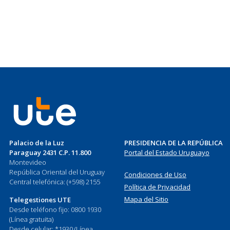
Palacio de la Luz
PRESIDENCIA DE LA REPÚBLICA
Paraguay 2431 C.P. 11.800
Portal del Estado Uruguayo
Montevideo
República Oriental del Uruguay
Condiciones de Uso
Central telefónica: (+598) 2155
Política de Privacidad
Mapa del Sitio
Telegestiones UTE
Desde teléfono fijo: 0800 1930
(Línea gratuita)
Desde celular: *1930 (Línea