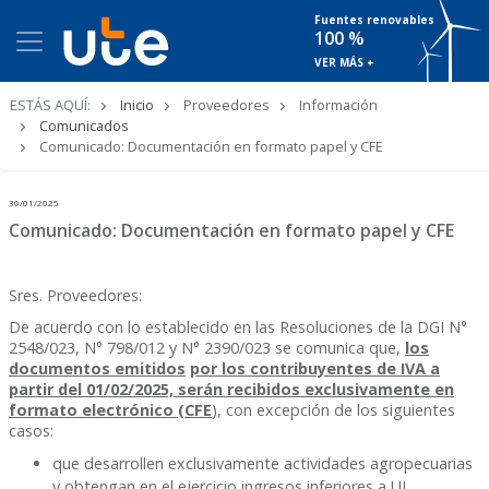
Fuentes renovables
100 %
VER MÁS +
Ruta
ESTÁS AQUÍ:
Inicio
Proveedores
Información
de
Comunicados
navegación
Comunicado: Documentación en formato papel y CFE
30/01/2025
Comunicado: Documentación en formato papel y CFE
Sres. Proveedores:
De acuerdo con lo establecido en las Resoluciones de la DGI N°
2548/023, N° 798/012 y N° 2390/023 se comunica que,
los
documentos emitidos
por los contribuyentes de IVA a
partir del 01/02/2025, serán recibidos exclusivamente en
formato electrónico (CFE
), con excepción de los siguientes
casos:
que desarrollen exclusivamente actividades agropecuarias
y obtengan en el ejercicio ingresos inferiores a UI