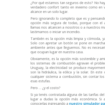
¿Por qué estamos tan seguros de esto? No hay 
verdadero confort tanto en invierno como en 
alcance en un solo lugar.
Pero ignorando lo completo que es y pensando 
opción más segura de todas, porque con el a
llamas nos alcancen a nosotros o a nuestros mu
lastimarnos o iniciar un incendio.
También es la opción más limpia y cómoda, ya 
Solo con apretar un botón se pone en marcha,
ambiente antes que lleguemos. No es necesari
que ocupan lugar en nuestra casa.
Obviamente, es la opción más sostenible y am
los sistemas de combustión agravan el problem
Uruguay, la electricidad se produce mayorment
son la hidráulica, la eólica y la solar. En est
cualquier sistema a combustión, sin contar lo
esas estufas.
Pero … ¿y el costo?
Si ya tenés contratada alguna de las tarifas de
lugar a dudas la opción más económica. Si 
conocerlas ingresando a
nuestro simulador par