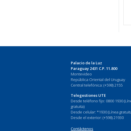
Palacio de la Luz
Paraguay 2431 C.P. 11.800
Montevideo
República Oriental del Uruguay
Central telefónica: (+598) 2155
Telegestiones UTE
Desde teléfono fijo: 0800 1930 (Lí
gratuita)
Desde celular: *1930 (Línea gratuit
Desde el exterior: (+598) 21930
Contáctenos