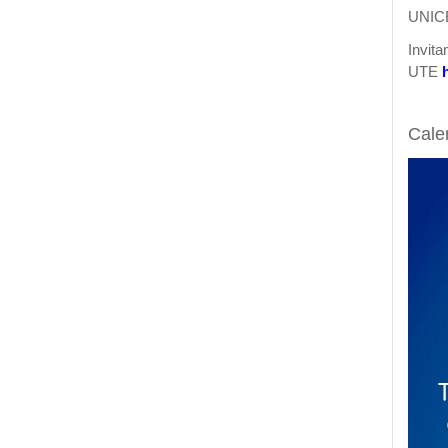
UNICEF
Invita
UTE
Cale