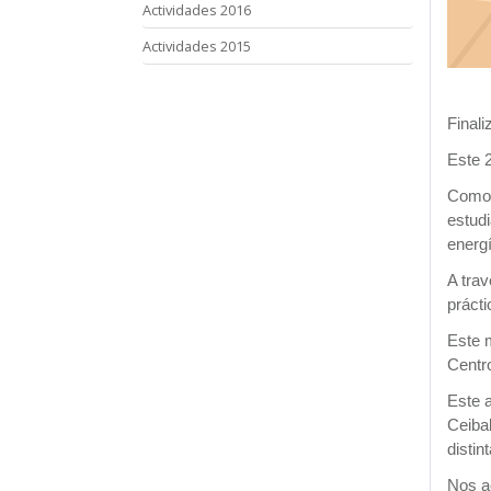
Actividades 2016
Actividades 2015
Finali
Este 2
Como y
estudi
energí
A trav
prácti
Este 
Centro
Este a
Ceibal
distin
Nos a