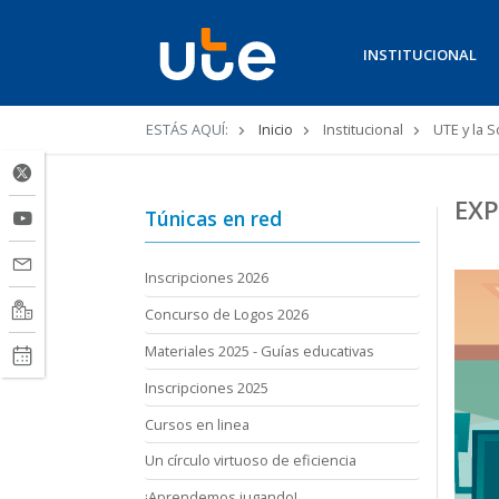
INSTITUCIONAL
Ruta
ESTÁS AQUÍ:
Inicio
Institucional
UTE y la 
de
navegación
EXP
Túnicas en red
Inscripciones 2026
Concurso de Logos 2026
Materiales 2025 - Guías educativas
Inscripciones 2025
Cursos en linea
Un círculo virtuoso de eficiencia
¡Aprendemos jugando!