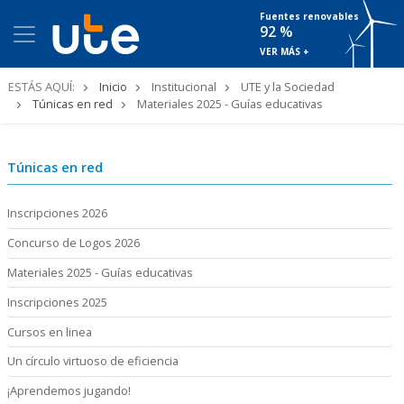
Fuentes renovables
92 %
VER MÁS +
Ruta
ESTÁS AQUÍ:
Inicio
Institucional
UTE y la Sociedad
de
Túnicas en red
Materiales 2025 - Guías educativas
navegación
Túnicas en red
Inscripciones 2026
Concurso de Logos 2026
Materiales 2025 - Guías educativas
Inscripciones 2025
Cursos en linea
Un círculo virtuoso de eficiencia
¡Aprendemos jugando!