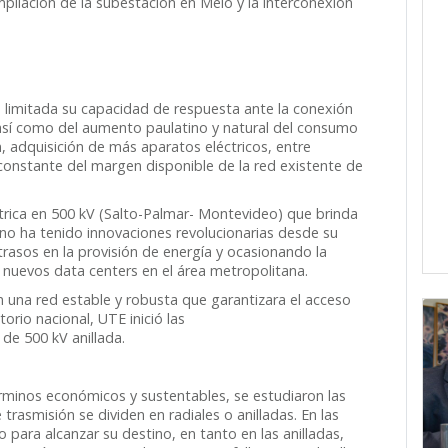
pliación de la subestación en Melo y la interconexión
to limitada su capacidad de respuesta ante la conexión
así como del aumento paulatino y natural del consumo
n, adquisición de más aparatos eléctricos, entre
 constante del margen disponible de la red existente de
éctrica en 500 kV (Salto-Palmar- Montevideo) que brinda
, no ha tenido innovaciones revolucionarias desde su
asos en la provisión de energía y ocasionando la
e nuevos data centers en el área metropolitana.
 una red estable y robusta que garantizara el acceso
torio nacional, UTE inició las
 de 500 kV anillada.
érminos económicos y sustentables, se estudiaron las
trasmisión se dividen en radiales o anilladas. En las
do para alcanzar su destino, en tanto en las anilladas,