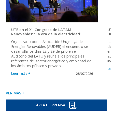
UTE en el XII Congreso de LATAM
UTE
Renovables: “La era de la electricidad”
UR
Organizado por la Asociación Uruguaya de
La 
Energías Renovables (AUDER) el encuentro se
del 
desarrolla los días 28 y 29 de julio en el
en 
Auditorio del LATU y reúne a los principales
202
referentes del sector energético y ambiental de
ind
los ámbitos público y privado.
Lee
Leer más +
28/07/2026
VER MÁS +
ÁREA DE PRENSA