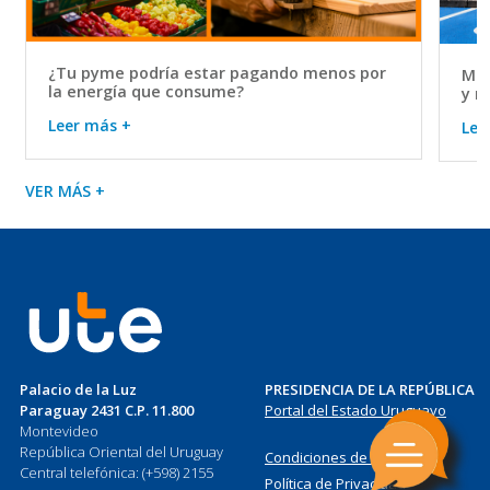
¿Tu pyme podría estar pagando menos por
Mov
la energía que consume?
y r
Leer más +
Lee
VER MÁS +
Palacio de la Luz
PRESIDENCIA DE LA REPÚBLICA
Paraguay 2431 C.P. 11.800
Portal del Estado Uruguayo
Montevideo
República Oriental del Uruguay
Condiciones de Uso
Central telefónica: (+598) 2155
Política de Privacidad